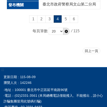
臺北市政府警察局文山第二分局
1
2
3
4
5
6
每頁筆數
/
115
回上一頁
:::
更新日期
115-08-09
瀏覽人次
142246
‧地址：100001 臺北市中正區延平南路96號
‧電話：(02)2331-3561 (本局總機電話僅能撥入、不能撥出，請小心
詐騙集團冒用此號碼行騙)
‧申訴專線 : 02-2331-9433