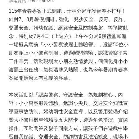
聯絡資訊：0921949297
115年青春專案正式開跑，士林分局守護青春不打烊！
針對7、8月暑假期間，強化「兒少安全、反毒、反詐、
交通安全、婦幼保護、網路安全及防制毒駕」等預防觀
念，特別於7月4日（上週六）上午在分局9樓禮堂籌備
一場極具意義「小小警察波麗士體驗營」，邀請50位小
朋友穿上小小警察制服，透過闖關體驗，認識警察平常
工作辛勞，活動現場大小朋友熱情參與，個個化身小小
波麗士出任務，氣氛溫馨又熱鬧，也為今年暑期青春專
案揭開活潑又有意義的序幕。
本次活動以「認識警察、守護安全」為規劃核心，內
容：小小警察服裝體驗、鑑識小尖兵、交通安全知識宣
導暨事故防制、婦幼兩性安全宣導，以及警用裝備介紹
暨大小警用機車體驗等五大關卡，透過角色扮演、實際
操作、互動問答及親子同樂方式，讓孩子們在遊戲中學
習自我保護、交通安全、防詐防害及法治觀念，現場小