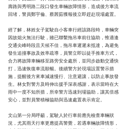
壽路與秀明路二段口發生車輛故障情形，造成後方車流
回堵，警員鄭宇倫、蔡茜茹獲報後立即趕赴現場處置。
經了解，林姓女子駕駛自小客車行經該路段時，車輛突
因故熄火無法行駛，雖已聯繫拖吊車前往協助，惟適逢
交通尖峰時段且天候不佳，拖吊車遲遲未抵達，為避免
發生追撞事故及效率疏導，員警立即以徒手推車方式，
合力將故障車輛移至路旁安全處所，並同步啟動交通快
打，迅速恢復車流順暢。後續警方於現場設置警示措
施，提醒後方來車減速慢行、注意避讓，以防止事故發
生。林女對警方及時伸出援手深表感謝，表示當時在大
雨中一度不知所措，所幸警方迅速到場協助，讓其倍感
安心，並對員警積極協助與迅速處置表示肯定。
文山第一分局呼籲，駕駛人於行車前應先檢查車輛狀
況，尤其雨天行車更應提高警覺，若遇車輛故障情形，