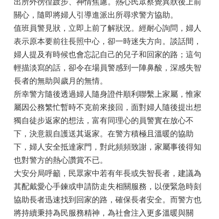
出所外徬徨踱步、神情焦慮。熱心民眾察覺異狀後上前
關心，隨即將婦人引導進派出所尋求警方協助。
值班員警見狀，立即上前了解狀況。經耐心詢問，婦人
表示原本要前往長照中心，卻一時迷失方向。談話間，
婦人提及有時候也會忘記自己的兒子和回家的路；這句
輕描淡寫的話，卻令在場員警感到一陣鼻酸，深感失智
長者的無助與歲月的無情。
所幸警方隨後透過婦人隨身證件順利聯繫上家屬，惟家
屬因公務繁忙暫時不克前來接回，面對婦人隨後提出想
獨自徒步返家的想法，富有同理心的員警實在放心不
下，決意親自護送其返家。在警方積極且溫暖的協助
下，婦人安全抵達家門，對此頻頻致謝，家屬事後得知
也對警方的熱心讚賞不已。
大安分局呼籲，民眾家中若有年長或失智長者，建議為
其配戴愛心手鍊或申請防走失相關服務，以便緊急時刻
協助長者迅速找到回家的路，確保長者安全。而警方也
將持續秉持為民服務精神，為社會注入更多溫暖與關