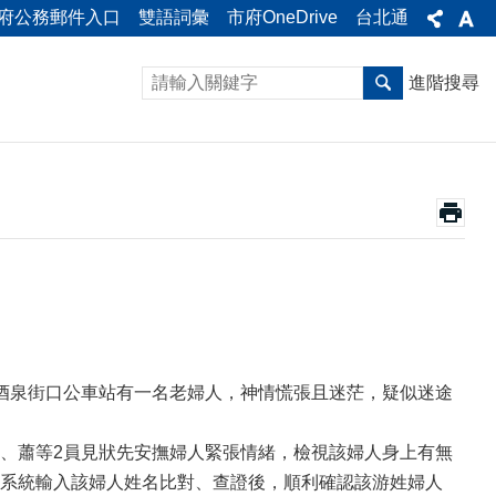
府公務郵件入口
雙語詞彙
市府OneDrive
台北通
進階搜尋
酒泉街口公車站有一名老婦人，神情慌張且迷茫，疑似迷途
、蕭等2員見狀先安撫婦人緊張情緒，檢視該婦人身上有無
系統輸入該婦人姓名比對、查證後，順利確認該游姓婦人