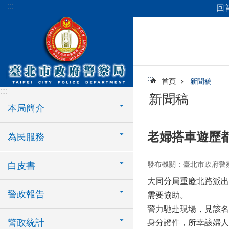
:::
回
跳到主要內容區塊
:::
首頁
新聞稿
:::
新聞稿
本局簡介
老婦搭車遊歷
為民服務
發布機關：臺北市政府警
白皮書
大同分局重慶北路派出
警政報告
需要協助。
警力馳赴現場，見該名
警政統計
身分證件，所幸該婦人