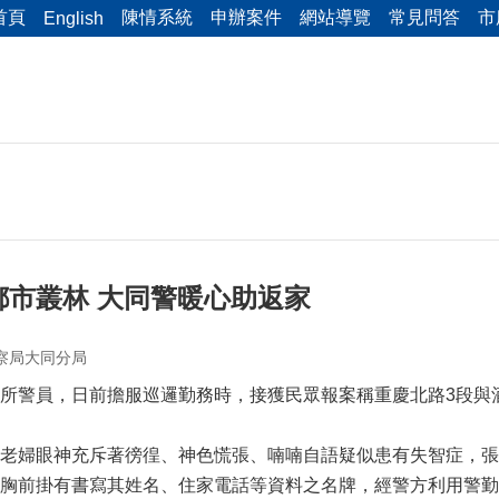
首頁
陳情系統
申辦案件
網站導覽
常見問答
市
English
都市叢林 大同警暖心助返家
察局大同分局
所警員，日前擔服巡邏勤務時，接獲民眾報案稱重慶北路3段與
老婦眼神充斥著徬徨、神色慌張、喃喃自語疑似患有失智症，張
胸前掛有書寫其姓名、住家電話等資料之名牌，經警方利用警勤