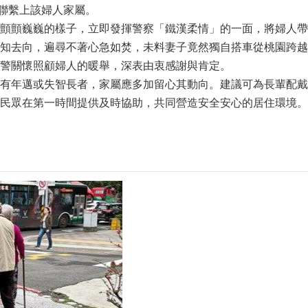
功聯繫上該婦人家屬。
顫顫巍巍的樣子，立即發揮警察「鐵漢柔情」的一面，將婦人帶
知去向，遍尋不著心急如焚，未料妻子竟然獨自搭車從桃園跨越
警關懷照顧婦人的暖舉，深表由衷感謝與肯定。
有年邁或失智長者，家屬應多加留心其動向。建議可為長輩配戴
民眾在第一時間提供及時協助，共同營造安全安心的居住環境。