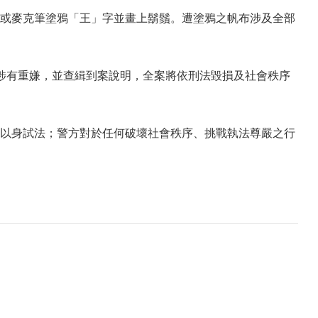
或麥克筆塗鴉「王」字並畫上鬍鬚。遭塗鴉之帆布涉及全部
涉有重嫌，並查緝到案說明，全案將依刑法毀損及社會秩序
以身試法；警方對於任何破壞社會秩序、挑戰執法尊嚴之行