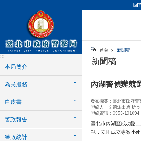
:::
回
跳到主要內容區塊
:::
首頁
新聞稿
:::
新聞稿
本局簡介
內湖警偵辦競
為民服務
發布機關：臺北市政府警
白皮書
聯絡人：文德派出所 所長
聯絡資訊：0955-191094
警政報告
臺北市內湖區成功路二
視，立即成立專案小組
警政統計