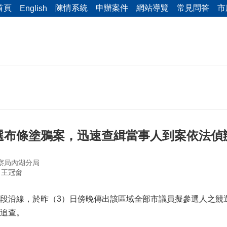
首頁
陳情系統
申辦案件
網站導覽
常見問答
市
English
選布條塗鴉案，迅速查緝當事人到案依法偵
察局內湖分局
 王冠畬
段沿線，於昨（3）日傍晚傳出該區域全部市議員擬參選人之競
追查。