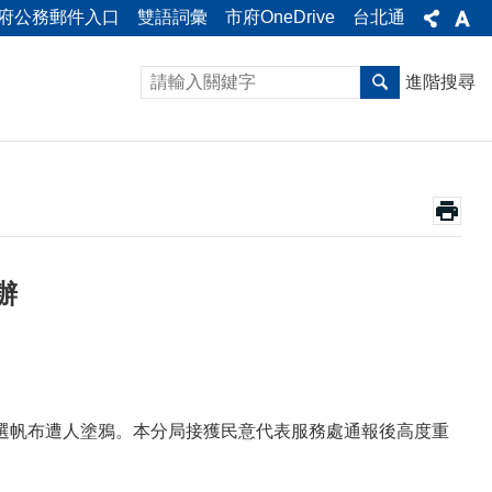
府公務郵件入口
雙語詞彙
市府OneDrive
台北通
進階搜尋
辦
選帆布遭人塗鴉。本分局接獲民意代表服務處通報後高度重