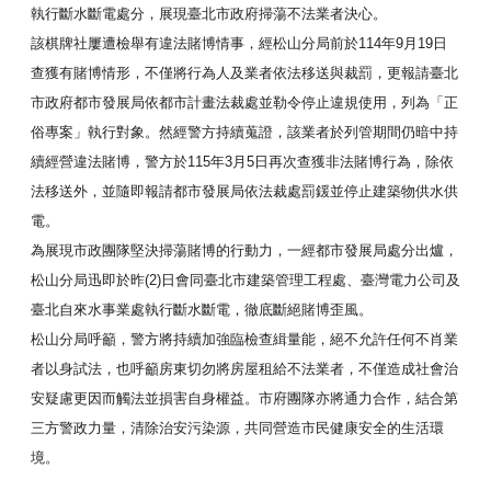
執行斷水斷電處分，
展現臺北市政府掃蕩不法業者決心。
該棋牌社屢遭檢舉有違法賭博情事，
經松山分局前於114年9月19日
查獲有賭博情形，
不僅將行為人及業者依法移送與裁罰，
更報請臺北
市政府都市發展局依都市計畫法裁處並勒令停止違規使用
，列為「正
俗專案」執行對象。然經警方持續蒐證，
該業者於列管期間仍暗中持
續經營違法賭博，
警方於115年3月5日再次查獲非法賭博行為，除依
法移送外，
並隨即報請都市發展局依法裁處罰鍰並停止建築物供水供
電。
為展現市政團隊堅決掃蕩賭博的行動力，一經都市發展局處分出爐，
松山分局迅即於昨(2)日會同臺北市建築管理工程處、
臺灣電力公司及
臺北自來水事業處執行斷水斷電，
徹底斷絕賭博歪風。
松山分局呼籲，警方將持續加強臨檢查緝量能，
絕不允許任何不肖業
者以身試法，
也呼籲房東切勿將房屋租給不法業者，
不僅造成社會治
安疑慮更因而觸法並損害自身權益。
市府團隊亦將通力合作，結合第
三方警政力量，清除治安污染源，
共同營造市民健康安全的生活環
境。