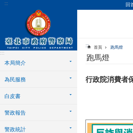
:::
回
跳到主要內容區塊
:::
首頁
跑馬燈
:::
跑馬燈
本局簡介
行政院消費者
為民服務
白皮書
警政報告
警政統計