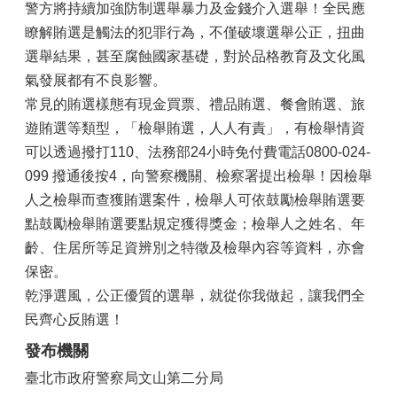
警方將持續加強防制選舉暴力及金錢介入選舉！全民應
瞭解賄選是觸法的犯罪行為，不僅破壞選舉公正，扭曲
選舉結果，甚至腐蝕國家基礎，對於品格教育及文化風
氣發展都有不良影響。
常見的賄選樣態有現金買票、禮品賄選、餐會賄選、旅
遊賄選等類型，「檢舉賄選，人人有責」，有檢舉情資
可以透過撥打110、法務部24小時免付費電話0800-024-
099 撥通後按4，向警察機關、檢察署提出檢舉！因檢舉
人之檢舉而查獲賄選案件，檢舉人可依鼓勵檢舉賄選要
點鼓勵檢舉賄選要點規定獲得獎金；檢舉人之姓名、年
齡、住居所等足資辨別之特徵及檢舉內容等資料，亦會
保密。
乾淨選風，公正優質的選舉，就從你我做起，讓我們全
民齊心反賄選！
發布機關
臺北市政府警察局文山第二分局