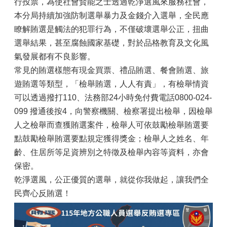
行投票，為使社會賢能之士透過乾淨選風來服務社會，
本分局持續加強防制選舉暴力及金錢介入選舉，全民應
瞭解賄選是觸法的犯罪行為，不僅破壞選舉公正，扭曲
選舉結果，甚至腐蝕國家基礎，對於品格教育及文化風
氣發展都有不良影響。
常見的賄選樣態有現金買票、禮品賄選、餐會賄選、旅
遊賄選等類型，「檢舉賄選，人人有責」，有檢舉情資
可以透過撥打110、法務部24小時免付費電話0800-024-
099 撥通後按4，向警察機關、檢察署提出檢舉，因檢舉
人之檢舉而查獲賄選案件，檢舉人可依鼓勵檢舉賄選要
點鼓勵檢舉賄選要點規定獲得獎金；檢舉人之姓名、年
齡、住居所等足資辨別之特徵及檢舉內容等資料，亦會
保密。
乾淨選風，公正優質的選舉，就從你我做起，讓我們全
民齊心反賄選！