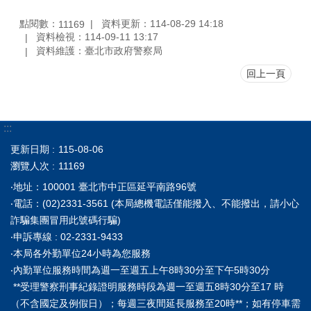
點閱數：
資料更新：114-08-29 14:18
11169
資料檢視：114-09-11 13:17
資料維護：臺北市政府警察局
回上一頁
:::
更新日期
115-08-06
瀏覽人次
11169
‧地址：100001 臺北市中正區延平南路96號
‧電話：(02)2331-3561 (本局總機電話僅能撥入、不能撥出，請小心
詐騙集團冒用此號碼行騙)
‧申訴專線 : 02-2331-9433
‧本局各外勤單位24小時為您服務
‧內勤單位服務時間為週一至週五上午8時30分至下午5時30分
**受理警察刑事紀錄證明服務時段為週一至週五8時30分至17 時
（不含國定及例假日）；每週三夜間延長服務至20時**；如有停車需