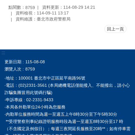
點閱數：
資料更新：114-08-29 14:21
8759
資料檢視：114-09-11 13:17
資料維護：臺北市政府警察局
回上一頁
:::
更新日期
115-08-08
瀏覽人次
8759
‧地址：100001 臺北市中正區延平南路96號
‧電話：(02)2331-3561 (本局總機電話僅能撥入、不能撥出，請小心
詐騙集團冒用此號碼行騙)
‧申訴專線 : 02-2331-9433
‧本局各外勤單位24小時為您服務
‧內勤單位服務時間為週一至週五上午8時30分至下午5時30分
**受理警察刑事紀錄證明服務時段為週一至週五8時30分至17 時
（不含國定及例假日）；每週三夜間延長服務至20時**；如有停車需