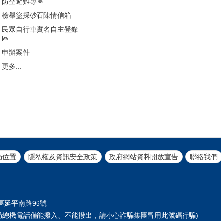
防空避難專區
檢舉盜採砂石陳情信箱
民眾自行車實名自主登錄
區
申辦案件
更多...
局位置
隱私權及資訊安全政策
政府網站資料開放宣告
聯絡我們
正區延平南路96號
61 (本局總機電話僅能撥入、不能撥出，請小心詐騙集團冒用此號碼行騙)