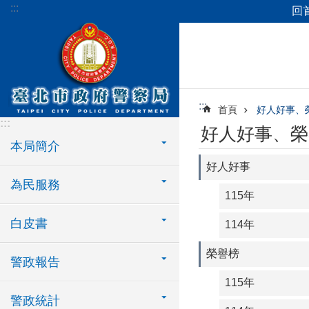
:::
回
跳到主要內容區塊
:::
首頁
好人好事、
:::
好人好事、榮
本局簡介
好人好事
為民服務
115年
白皮書
114年
榮譽榜
警政報告
115年
警政統計