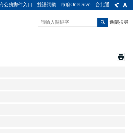
府公務郵件入口
雙語詞彙
市府OneDrive
台北通
進階搜尋