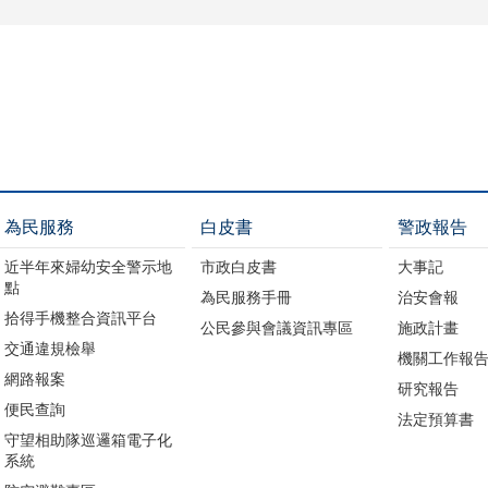
為民服務
白皮書
警政報告
近半年來婦幼安全警示地
市政白皮書
大事記
點
為民服務手冊
治安會報
拾得手機整合資訊平台
公民參與會議資訊專區
施政計畫
交通違規檢舉
機關工作報
網路報案
研究報告
便民查詢
法定預算書
守望相助隊巡邏箱電子化
系統