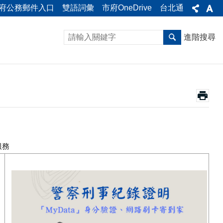
府公務郵件入口
雙語詞彙
市府OneDrive
台北通
進階搜尋
服務