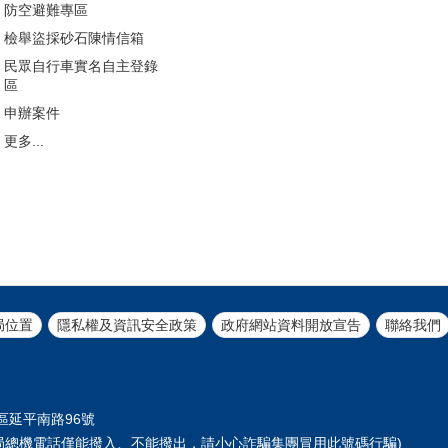
防空避難專區
檢舉盜採砂石陳情信箱
民眾自行車實名自主登錄
區
申辦案件
更多...
局位置
隱私權及資訊安全政策
政府網站資料開放宣告
聯絡我們
正區延平南路96號
61 (本局總機電話僅能撥入、不能撥出，請小心詐騙集團冒用此號碼行騙)