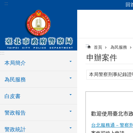
:::
回
跳到主要內容區塊
:::
首頁
為民服務
:::
申辦案件
本局簡介
本局警察刑事紀錄證
為民服務
白皮書
警政報告
歡迎使用臺北市
台北服務通－警察
警政統計