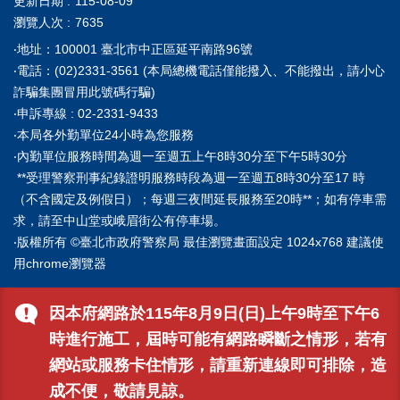
更新日期
115-08-09
瀏覽人次
7635
‧地址：100001 臺北市中正區延平南路96號
‧電話：(02)2331-3561 (本局總機電話僅能撥入、不能撥出，請小心
詐騙集團冒用此號碼行騙)
‧申訴專線 : 02-2331-9433
‧本局各外勤單位24小時為您服務
‧內勤單位服務時間為週一至週五上午8時30分至下午5時30分
**受理警察刑事紀錄證明服務時段為週一至週五8時30分至17 時
（不含國定及例假日）；每週三夜間延長服務至20時**；如有停車需
求，請至中山堂或峨眉街公有停車場。
‧版權所有 ©臺北市政府警察局 最佳瀏覽畫面設定 1024x768 建議使
用chrome瀏覽器
因本府網路於115年8月9日(日)上午9時至下午6
時進行施工，屆時可能有網路瞬斷之情形，若有
網站或服務卡住情形，請重新連線即可排除，造
成不便，敬請見諒。