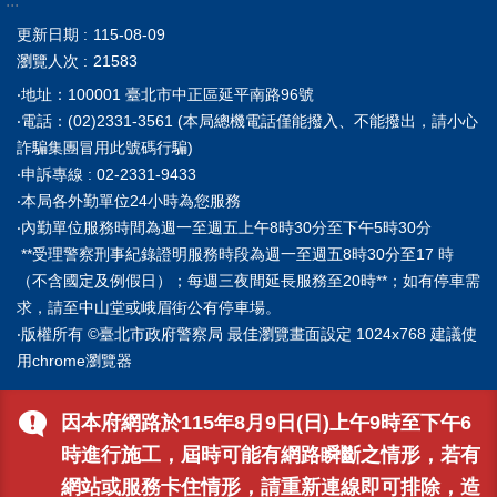
:::
更新日期
115-08-09
瀏覽人次
21583
‧地址：100001 臺北市中正區延平南路96號
‧電話：(02)2331-3561 (本局總機電話僅能撥入、不能撥出，請小心
詐騙集團冒用此號碼行騙)
‧申訴專線 : 02-2331-9433
‧本局各外勤單位24小時為您服務
‧內勤單位服務時間為週一至週五上午8時30分至下午5時30分
**受理警察刑事紀錄證明服務時段為週一至週五8時30分至17 時
（不含國定及例假日）；每週三夜間延長服務至20時**；如有停車需
求，請至中山堂或峨眉街公有停車場。
‧版權所有 ©臺北市政府警察局 最佳瀏覽畫面設定 1024x768 建議使
用chrome瀏覽器
因本府網路於115年8月9日(日)上午9時至下午6
時進行施工，屆時可能有網路瞬斷之情形，若有
網站或服務卡住情形，請重新連線即可排除，造