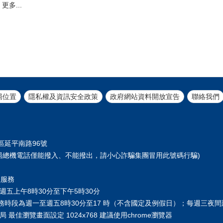
更多...
局位置
隱私權及資訊安全政策
政府網站資料開放宣告
聯絡我們
正區延平南路96號
61 (本局總機電話僅能撥入、不能撥出，請小心詐騙集團冒用此號碼行騙)
您服務
週五上午8時30分至下午5時30分
務時段為週一至週五8時30分至17 時（不含國定及例假日）；每週三夜
 最佳瀏覽畫面設定 1024x768 建議使用chrome瀏覽器