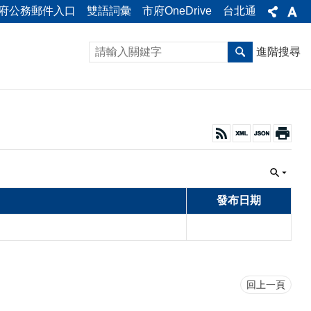
府公務郵件入口
雙語詞彙
市府OneDrive
台北通
進階搜尋
發布日期
回上一頁