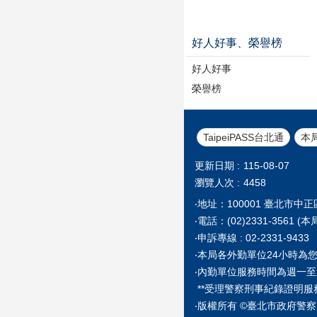
好人好事、榮譽榜
好人好事
榮譽榜
TaipeiPASS台北通
本
更新日期
115-08-07
瀏覽人次
4458
‧地址：100001 臺北市中
‧電話：(02)2331-35
‧申訴專線 : 02-2331-9433
‧本局各外勤單位24小時為
‧內勤單位服務時間為週一至
**受理警察刑事紀錄證明服
‧版權所有 ©臺北市政府警察局