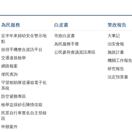
為民服務
白皮書
警政報告
近半年來婦幼安全警示地
市政白皮書
大事記
點
為民服務手冊
治安會報
拾得手機整合資訊平台
公民參與會議資訊專區
施政計畫
交通違規檢舉
機關工作報
網路報案
研究報告
便民查詢
法定預算書
守望相助隊巡邏箱電子化
系統
防空避難專區
檢舉盜採砂石陳情信箱
民眾自行車實名自主登錄
區
申辦案件