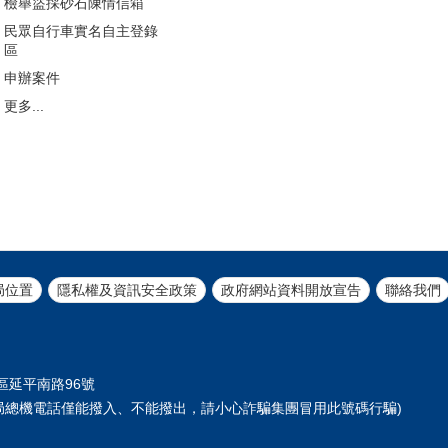
檢舉盜採砂石陳情信箱
民眾自行車實名自主登錄
區
申辦案件
更多...
局位置
隱私權及資訊安全政策
政府網站資料開放宣告
聯絡我們
正區延平南路96號
61 (本局總機電話僅能撥入、不能撥出，請小心詐騙集團冒用此號碼行騙)