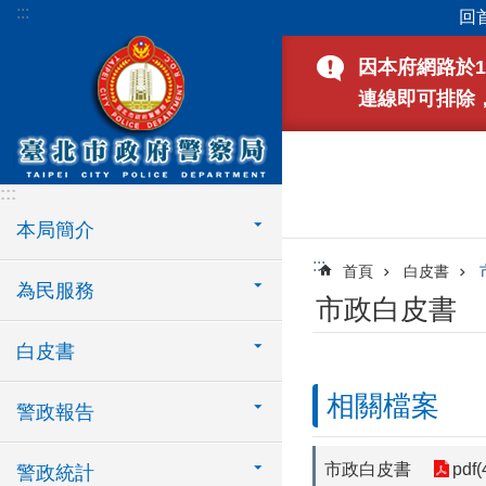
:::
回
跳到主要內容區塊
因本府網路於1
連線即可排除
:::
本局簡介
:::
首頁
白皮書
為民服務
市政白皮書
白皮書
相關檔案
警政報告
市政白皮書
pdf(
警政統計