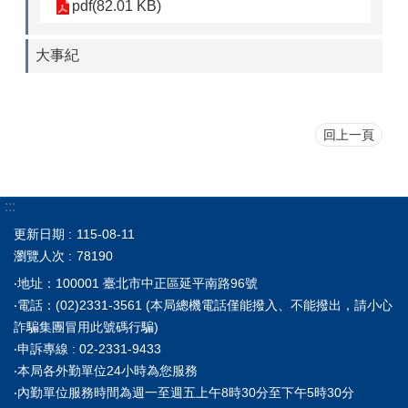
pdf(82.01 KB)
大事紀
回上一頁
:::
更新日期
115-08-11
瀏覽人次
78190
‧地址：100001 臺北市中正區延平南路96號
‧電話：(02)2331-3561 (本局總機電話僅能撥入、不能撥出，請小心
詐騙集團冒用此號碼行騙)
‧申訴專線 : 02-2331-9433
‧本局各外勤單位24小時為您服務
‧內勤單位服務時間為週一至週五上午8時30分至下午5時30分