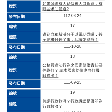
如果發現有人疑似被人口販運，有
哪些求助管道?
112-03-24
17
遭到自稱幫派分子以電話恐嚇，甚
至要求付錢了事，我該怎麼辦？
111-10-28
18
公務員違法行為之國家賠償責任要
件為何？ 請求國家賠償應向何機
關提出？
111-09-23
19
何謂行政救濟？行政訴訟是否即為
行政救濟？