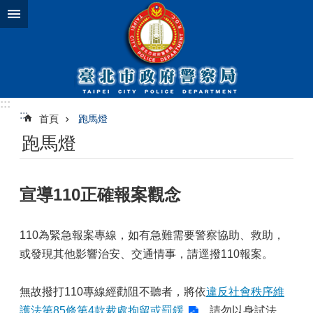
跳到主要內容區塊
:::
:::
首頁
跑馬燈
跑馬燈
宣導110正確報案觀念
110為緊急報案專線，如有急難需要警察協助、救助，
或發現其他影響治安、交通情事，請逕撥110報案。
無故撥打110專線經勸阻不聽者，將依
違反社會秩序維
護法第85條第4款裁處拘留或罰鍰
，請勿以身試法。