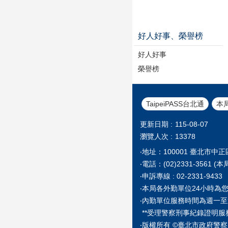
好人好事、榮譽榜
好人好事
榮譽榜
TaipeiPASS台北通
本
更新日期
115-08-07
瀏覽人次
13378
‧地址：100001 臺北市中
‧電話：(02)2331-35
‧申訴專線 : 02-2331-9433
‧本局各外勤單位24小時為
‧內勤單位服務時間為週一至
**受理警察刑事紀錄證明服
‧版權所有 ©臺北市政府警察局