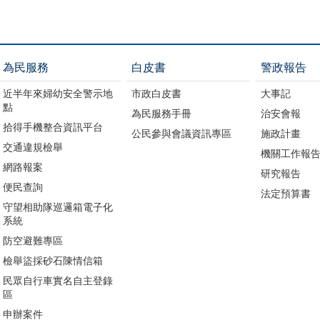
為民服務
白皮書
警政報告
近半年來婦幼安全警示地
市政白皮書
大事記
點
為民服務手冊
治安會報
拾得手機整合資訊平台
公民參與會議資訊專區
施政計畫
交通違規檢舉
機關工作報
網路報案
研究報告
便民查詢
法定預算書
守望相助隊巡邏箱電子化
系統
防空避難專區
檢舉盜採砂石陳情信箱
民眾自行車實名自主登錄
區
申辦案件