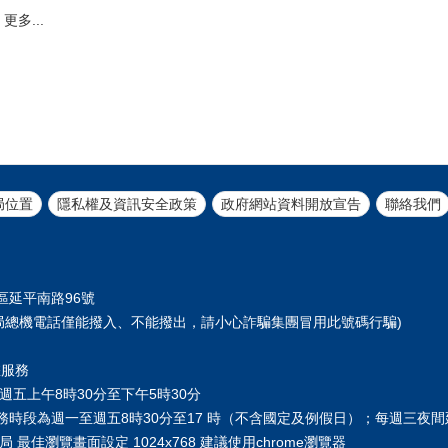
更多...
局位置
隱私權及資訊安全政策
政府網站資料開放宣告
聯絡我們
正區延平南路96號
61 (本局總機電話僅能撥入、不能撥出，請小心詐騙集團冒用此號碼行騙)
您服務
週五上午8時30分至下午5時30分
務時段為週一至週五8時30分至17 時（不含國定及例假日）；每週三夜
 最佳瀏覽畫面設定 1024x768 建議使用chrome瀏覽器