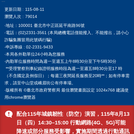
:::
更新日期
115-08-11
瀏覽人次
79014
‧地址：100001 臺北市中正區延平南路96號
‧電話：(02)2331-3561 (本局總機電話僅能撥入、不能撥出，請小心
詐騙集團冒用此號碼行騙)
‧申訴專線 : 02-2331-9433
‧本局各外勤單位24小時為您服務
‧內勤單位服務時間為週一至週五上午8時30分至下午5時30分
**受理警察刑事紀錄證明服務時段為週一至週五8時30分至17 時
（不含國定及例假日）；每週三夜間延長服務至20時**；如有停車需
求，請至中山堂或峨眉街公有停車場。
‧版權所有 ©臺北市政府警察局 最佳瀏覽畫面設定 1024x768 建議使
用chrome瀏覽器
配合115年城鎮韌性（防空）演習，115年8月13
日（四）14:30–15:00 行動網路(4G、5G)可能
降速或部分服務受影響，實施期間透過行動通訊