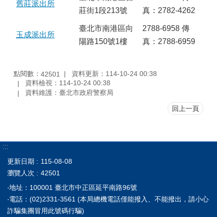
舊莊派出所
莊街1段213號
真：2782-4262
臺北市南港區向
2788-6958 傳
玉成派出所
陽路150號1樓
真：2788-6959
點閱數：
資料更新：114-10-24 00:38
42501
資料檢視：114-10-24 00:38
資料維護：臺北市政府警察局
回上一頁
:::
更新日期
115-08-08
瀏覽人次
42501
‧地址：100001 臺北市中正區延平南路96號
‧電話：(02)2331-3561 (本局總機電話僅能撥入、不能撥出，請小心
詐騙集團冒用此號碼行騙)