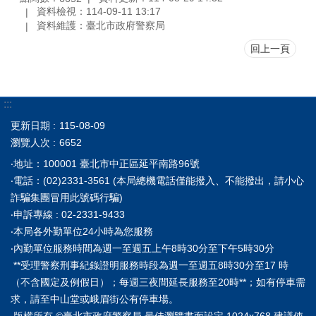
資料檢視：114-09-11 13:17
資料維護：臺北市政府警察局
回上一頁
:::
更新日期
115-08-09
瀏覽人次
6652
‧地址：100001 臺北市中正區延平南路96號
‧電話：(02)2331-3561 (本局總機電話僅能撥入、不能撥出，請小心
詐騙集團冒用此號碼行騙)
‧申訴專線 : 02-2331-9433
‧本局各外勤單位24小時為您服務
‧內勤單位服務時間為週一至週五上午8時30分至下午5時30分
**受理警察刑事紀錄證明服務時段為週一至週五8時30分至17 時
（不含國定及例假日）；每週三夜間延長服務至20時**；如有停車需
求，請至中山堂或峨眉街公有停車場。