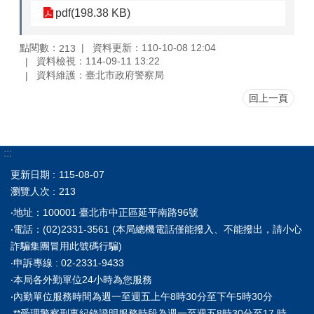
pdf(198.38 KB)
點閱數：
資料更新：110-10-08 12:04
213
資料檢視：114-09-11 13:22
資料維護：臺北市政府警察局
回上一頁
:::
更新日期
115-08-07
瀏覽人次
213
‧地址：100001 臺北市中正區延平南路96號
‧電話：(02)2331-3561 (本局總機電話僅能撥入、不能撥出，請小心
詐騙集團冒用此號碼行騙)
‧申訴專線 : 02-2331-9433
‧本局各外勤單位24小時為您服務
‧內勤單位服務時間為週一至週五上午8時30分至下午5時30分
**受理警察刑事紀錄證明服務時段為週一至週五8時30分至17 時