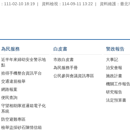
11-02-10 18:19
資料檢視：114-09-11 13:22
資料維護：臺北
為民服務
白皮書
警政報告
近半年來婦幼安全警示地
市政白皮書
大事記
點
為民服務手冊
治安會報
拾得手機整合資訊平台
公民參與會議資訊專區
施政計畫
交通違規檢舉
機關工作報
網路報案
研究報告
便民查詢
法定預算書
守望相助隊巡邏箱電子化
系統
防空避難專區
檢舉盜採砂石陳情信箱