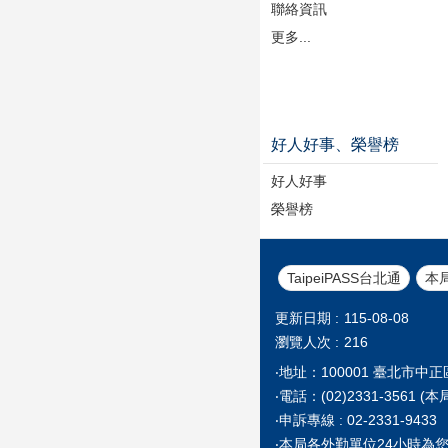
聯絡資訊
更多...
好人好事、榮譽榜
好人好事
榮譽榜
TaipeiPASS台北通
本
更新日期
115-08-08
瀏覽人次
216
‧地址：100001 臺北市中
‧電話：(02)2331-35
‧申訴專線 : 02-2331-9433
‧本局各外勤單位24小時為