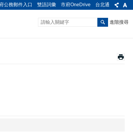
府公務郵件入口
雙語詞彙
市府OneDrive
台北通
進階搜尋