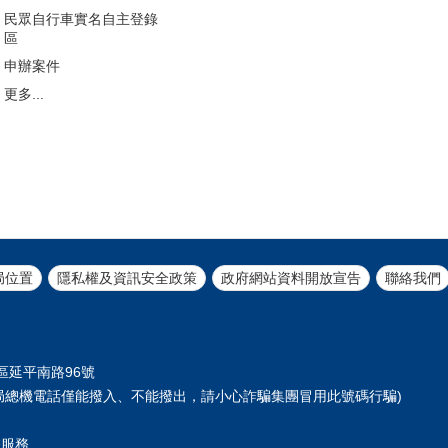
民眾自行車實名自主登錄
區
申辦案件
更多...
局位置
隱私權及資訊安全政策
政府網站資料開放宣告
聯絡我們
正區延平南路96號
61 (本局總機電話僅能撥入、不能撥出，請小心詐騙集團冒用此號碼行騙)
您服務