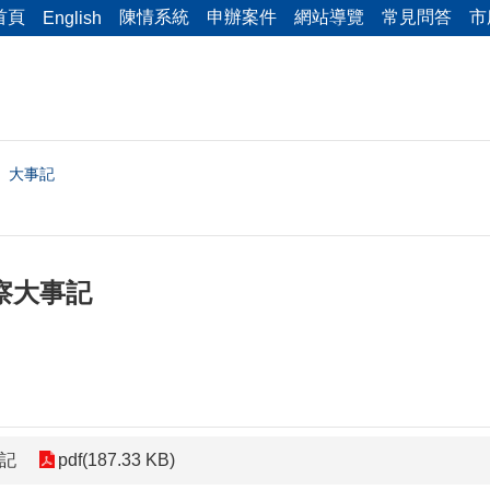
首頁
陳情系統
申辦案件
網站導覽
常見問答
市
English
大事記
警察大事記
事記
pdf(187.33 KB)