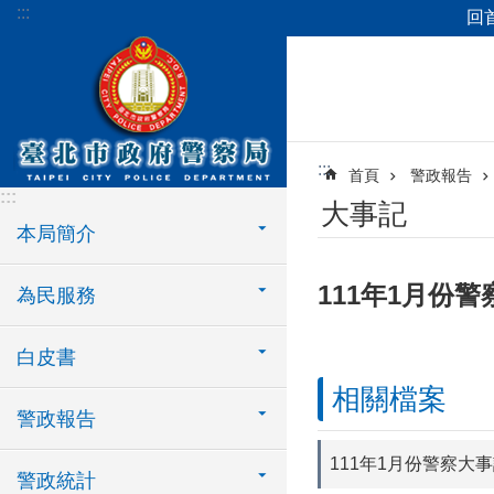
:::
回
跳到主要內容區塊
:::
首頁
警政報告
:::
大事記
本局簡介
111年1月份
為民服務
白皮書
相關檔案
警政報告
111年1月份警察大
警政統計