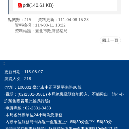
pdf(140.61 KB)
點閱數：
資料更新：111-04-08 15:23
218
資料檢視：114-09-11 13:22
資料維護：臺北市政府警察局
回上一頁
:::
更新日期
115-08-07
瀏覽人次
218
‧地址：100001 臺北市中正區延平南路96號
‧電話：(02)2331-3561 (本局總機電話僅能撥入、不能撥出，請小心
詐騙集團冒用此號碼行騙)
‧申訴專線 : 02-2331-9433
‧本局各外勤單位24小時為您服務
‧內勤單位服務時間為週一至週五上午8時30分至下午5時30分
**受理警察刑事紀錄證明服務時段為週一至週五8時30分至17 時