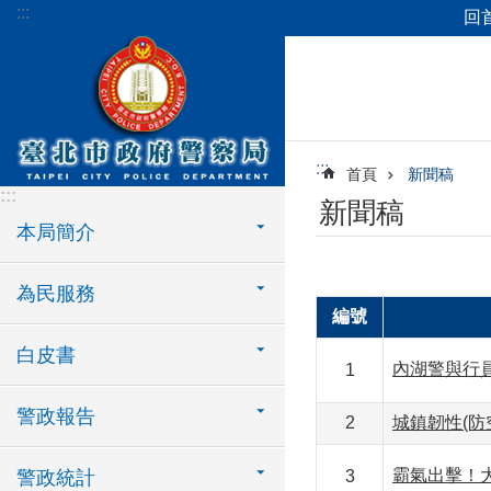
:::
回
跳到主要內容區塊
:::
首頁
新聞稿
:::
新聞稿
本局簡介
為民服務
編號
白皮書
內湖警與行員
1
警政報告
2
城鎮韌性(
霸氣出擊！
警政統計
3