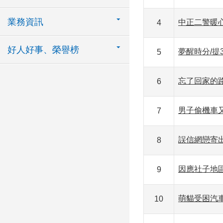
業務資訊
中正二警暖
4
好人好事、榮譽榜
夢醒時分/提
5
忘了回家的路
6
男子偷機車
7
誤信網戀寄
8
因應社子地
9
萌貓受困汽
10