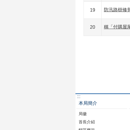
防汛路樹修
19
稱「付購屋尾
20
:::
本局簡介
局徽
首長介紹