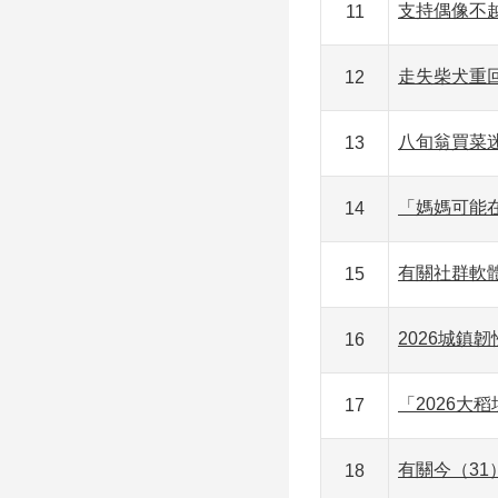
支持偶像不
11
走失柴犬重
12
八旬翁買菜
13
「媽媽可能
14
有關社群軟體
15
2026城鎮
16
「2026大
17
有關今（3
18