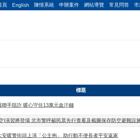
首頁
陳情系統
申辦案件
網站導覽
常見問答
市
English
標題
聯手阻詐 暖心守住13萬元血汗錢
防空)演習將登場 北市警呼籲民眾先行查看及截圖保存防空避難設
大安暖警街頭上演「公主抱」 助行動不便長者平安返家