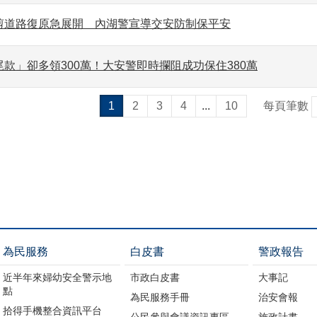
剪道路復原急展開 內湖警宣導交安防制保平安
款」卻多領300萬！大安警即時攔阻成功保住380萬
1
2
3
4
...
10
每頁筆數
為民服務
白皮書
警政報告
近半年來婦幼安全警示地
市政白皮書
大事記
點
為民服務手冊
治安會報
拾得手機整合資訊平台