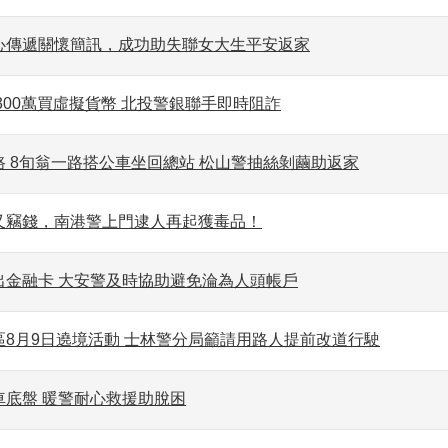
心傳遞關懷簡訊，成功助失聯女大生平安返家
300萬買虛擬貨幣 北投警銀聯手即時阻詐
 8旬翁一路搭公車坐回總站 松山警抽絲剝繭助返家
又竊錢，南港警上門逮人再起獲毒品！
出金融卡 大安警及時協助避免淪為人頭帳戶
區8月9日遶境活動 士林警分局籲請用路人提前改道行駛
車底盤 暖警耐心救援助脫困