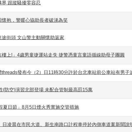
越界 跟蹤騷擾零容忍
回懷抱，警暖心協助長者破涕為笑
迷途街頭 文山警主動關懷助返家
在樓上!」4歲男童捷運站走失 捷警憑童言童語循線助母子團圓
threads發布今（2）日11時30分許於台北車站前公車站有男
韌性(防空)演習北部登場 未配合管制最高罰15萬
稻埕夏日節」8月5日煙火秀實施交管措施
1）日凌晨在市民大道、新生南路口計程車停於內側車道案新聞說