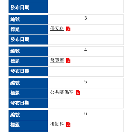
3
保安科
4
督察室
5
公共關係室
6
後勤科