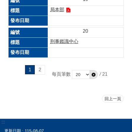
局本部
20
刑事鑑識中心
1
2
每頁筆數
/
21
回上一頁
:::
更新日期
115-08-07