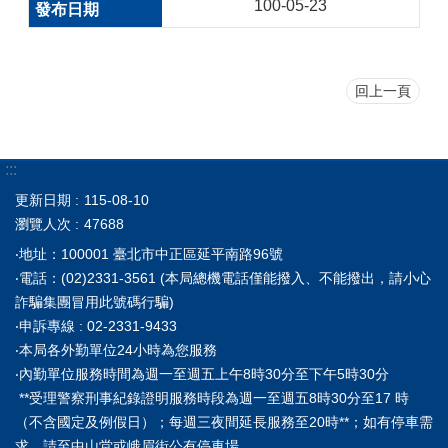
100-05-23
回上一頁
:::
更新日期
115-08-10
瀏覽人次
47688
‧地址：100001 臺北市中正區延平南路96號
‧電話：(02)2331-3561 (本局總機電話僅能撥入、不能撥出，請小心
詐騙集團冒用此號碼行騙)
‧申訴專線 : 02-2331-9433
‧本局各外勤單位24小時為您服務
‧內勤單位服務時間為週一至週五上午8時30分至下午5時30分
**受理警察刑事紀錄證明服務時段為週一至週五8時30分至17 時
（不含國定及例假日）；每週三夜間延長服務至20時**；如有停車需
求，請至中山堂或峨眉街公有停車場。