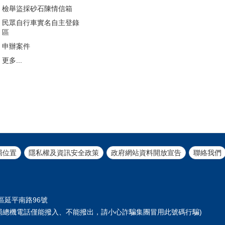
檢舉盜採砂石陳情信箱
民眾自行車實名自主登錄
區
申辦案件
更多...
局位置
隱私權及資訊安全政策
政府網站資料開放宣告
聯絡我們
正區延平南路96號
61 (本局總機電話僅能撥入、不能撥出，請小心詐騙集團冒用此號碼行騙)