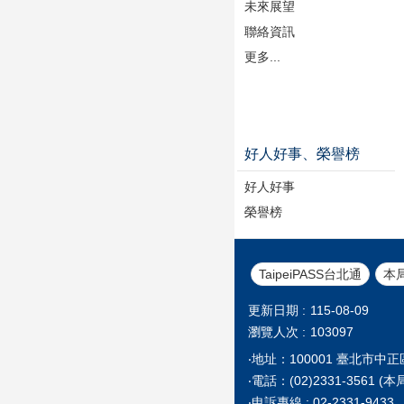
未來展望
聯絡資訊
更多...
好人好事、榮譽榜
好人好事
榮譽榜
TaipeiPASS台北通
本
更新日期
115-08-09
瀏覽人次
103097
‧地址：100001 臺北市中
‧電話：(02)2331-35
‧申訴專線 : 02-2331-9433