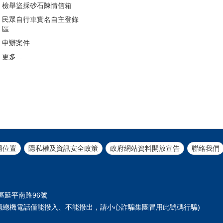
檢舉盜採砂石陳情信箱
民眾自行車實名自主登錄
區
申辦案件
更多...
局位置
隱私權及資訊安全政策
政府網站資料開放宣告
聯絡我們
正區延平南路96號
61 (本局總機電話僅能撥入、不能撥出，請小心詐騙集團冒用此號碼行騙)