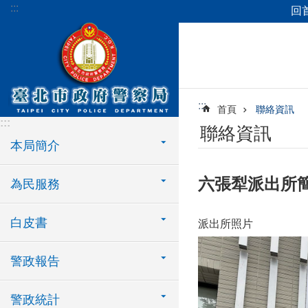
:::
回
跳到主要內容區塊
:::
首頁
聯絡資訊
:::
聯絡資訊
本局簡介
六張犁派出所
為民服務
白皮書
派出所照片
警政報告
警政統計