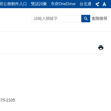
府公務郵件入口
雙語詞彙
市府OneDrive
台北通
進階搜尋
375-2105