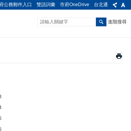
府公務郵件入口
雙語詞彙
市府OneDrive
台北通
進階搜尋
3
4
6
5