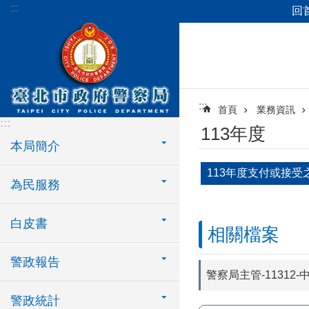
:::
回
跳到主要內容區塊
:::
首頁
業務資訊
:::
113年度
本局簡介
113年度支付或接受
為民服務
白皮書
相關檔案
警政報告
警察局主管-1131
警政統計