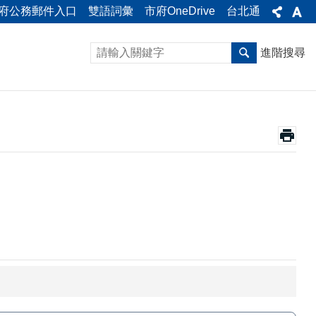
府公務郵件入口
雙語詞彙
市府OneDrive
台北通
進階搜尋