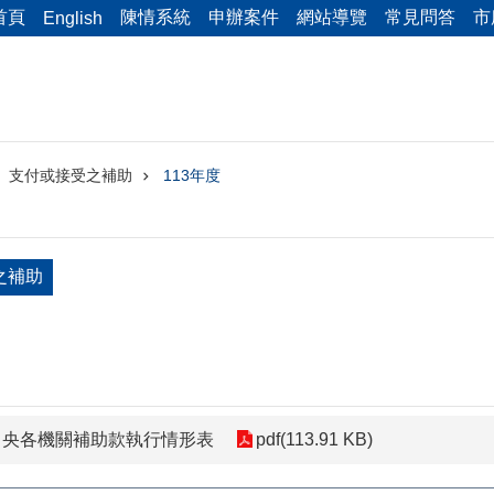
首頁
陳情系統
申辦案件
網站導覽
常見問答
市
English
支付或接受之補助
113年度
之補助
2-中央各機關補助款執行情形表
pdf(113.91 KB)