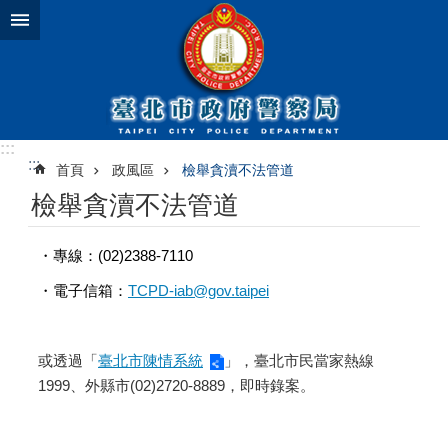
跳到主要內容區塊
:::
:::
首頁
政風區
檢舉貪瀆不法管道
檢舉貪瀆不法管道
・專線：(02)2388-7110
・電子信箱：
TCPD-iab@gov.taipei
或透過「
臺北市陳情系統
」，臺北市民當家熱線
1999、外縣市(02)2720-8889，即時錄案。