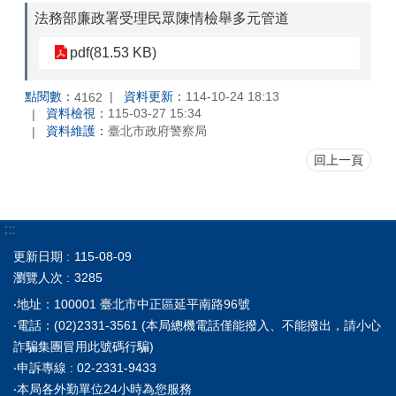
法務部廉政署受理民眾陳情檢舉多元管道
pdf(81.53 KB)
點閱數：
資料更新：
114-10-24 18:13
4162
資料檢視：
115-03-27 15:34
資料維護：
臺北市政府警察局
回上一頁
:::
更新日期
115-08-09
瀏覽人次
3285
‧地址：100001 臺北市中正區延平南路96號
‧電話：(02)2331-3561 (本局總機電話僅能撥入、不能撥出，請小心
詐騙集團冒用此號碼行騙)
‧申訴專線 : 02-2331-9433
‧本局各外勤單位24小時為您服務