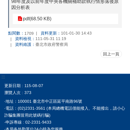
98年度及以前年度中央各機關補助款執行情形落後原
因分析表
pdf(68.50 KB)
點閱數：
資料更新：
101-01-30 14:43
1709
資料檢視：
111-05-31 11:19
資料維護：
臺北市政府警察局
回上一頁
:::
更新日期
115-08-07
瀏覽人次
373
‧地址：100001 臺北市中正區延平南路96號
‧電話：(02)2331-3561 (本局總機電話僅能撥入、不能撥出，請小心
詐騙集團冒用此號碼行騙)
‧申訴專線 : 02-2331-9433
‧本局各外勤單位24小時為您服務