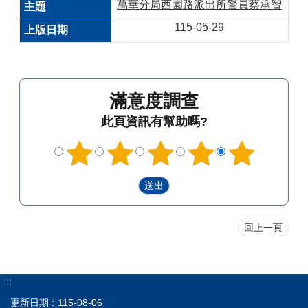
萬華分局西園路派出所警員蔡承智
115-05-29
滿意度調查
此頁資訊有幫助嗎?
回上一頁
:::
更新日期
115-08-06