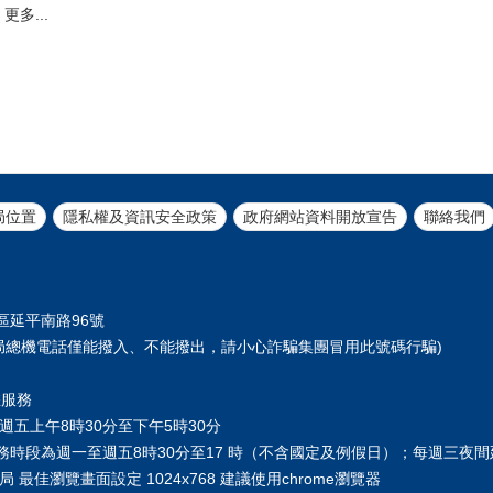
更多...
局位置
隱私權及資訊安全政策
政府網站資料開放宣告
聯絡我們
正區延平南路96號
61 (本局總機電話僅能撥入、不能撥出，請小心詐騙集團冒用此號碼行騙)
您服務
週五上午8時30分至下午5時30分
務時段為週一至週五8時30分至17 時（不含國定及例假日）；每週三夜
 最佳瀏覽畫面設定 1024x768 建議使用chrome瀏覽器