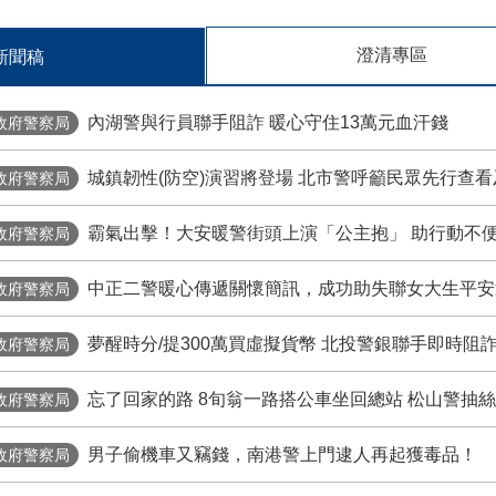
人事行政總處2026-2028年「健康99-全國公教健康方案」特
澄清專區
新聞稿
防空避難地點資訊
內湖警與行員聯手阻詐 暖心守住13萬元血汗錢
政府警察局
年警政署警察刑事紀錄證明網路申請郵寄領證宣導短片
城鎮韌性(防空)演習將登場 北市警呼籲民眾先行查
政府警察局
消費者保護會宣導資訊
霸氣出擊！大安暖警街頭上演「公主抱」 助行動不
政府警察局
介影片 《 TAIPEI 臺北．台北》
中正二警暖心傳遞關懷簡訊，成功助失聯女大生平安
政府警察局
問題，歡迎點選台北通首頁「1999」反映或撥打網路電話諮詢
夢醒時分/提300萬買虛擬貨幣 北投警銀聯手即時阻
政府警察局
政署「警政服務APP也 能撥打110報案」，歡迎踴躍下載使用
忘了回家的路 8旬翁一路搭公車坐回總站 松山警抽
政府警察局
26城鎮韌性（防空）演習-行動網路降速演練」110報案因應措施
男子偷機車又竊錢，南港警上門逮人再起獲毒品！
政府警察局