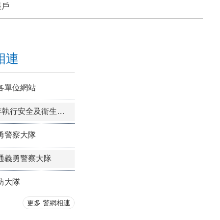
【提醒】北部地區2026城鎮韌性(防空)演習訂於8月13日(四)14時30分至15時實施，本次加入行動網路降速演練，如緊急報案請改撥110或發簡訊0911-510-914。
帳戶
相連
各單位網站
本局114年執行安全及衛生防護措施年度書面報告
勇警察大隊
通義勇警察大隊
防大隊
更多 警網相連