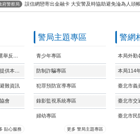
誤信網戀寄出金融卡 大安警及時協助避免淪為人頭
政府警察局
6總統盃黑客松徵件至8/31，詳見「總統盃黑客松」網站
警局主題專區
警網
115年地方公職人員選舉反賄選專區
青少年專區
本局外勤
臺北市政府場館設施提供本府退休公教人員持退休證優惠措施一覽表
防制詐騙專區
避難資訊
犯罪預防宣導專區
臺北市義
協會
錄影監視系統專區
臺北市交
婦幼專區
臺北市民
多 貼心服務
更多 警局主題專區