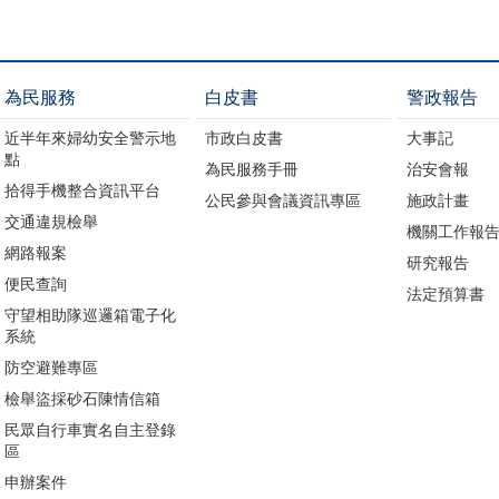
為民服務
白皮書
警政報告
近半年來婦幼安全警示地
市政白皮書
大事記
點
為民服務手冊
治安會報
拾得手機整合資訊平台
公民參與會議資訊專區
施政計畫
交通違規檢舉
機關工作報
網路報案
研究報告
便民查詢
法定預算書
守望相助隊巡邏箱電子化
系統
防空避難專區
檢舉盜採砂石陳情信箱
民眾自行車實名自主登錄
區
申辦案件