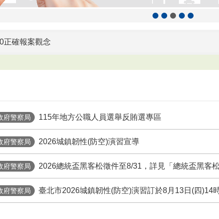
10正確報案觀念
6臺北生成藝術節將於8/29（六）松山文創園區1號倉庫盛大登場
北隊反詐宣導
政部警政署警察刑事紀錄證明「網路申請線上繳費」新制預定於11
115年地方公職人員選舉反賄選專區
政府警察局
年地方公職人員選舉反賄選專區
2026城鎮韌性(防空)演習宣導
政府警察局
2026總統盃黑客松徵件至8/31，詳見「總統盃黑客
近半年來婦幼安全警示地點
政府警察局
臺北市2026城鎮韌性(防空)演習訂於8月13日(四)14時30
政府警察局
保護教育宣導海報及圖卡資訊
市政府場館設施提供本府退休公教人員持退休證（含數位退休證