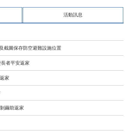
約醫療機構及規劃辦理之健檢方案
活動訊息
看及截圖保存防空避難設施位置
便長者平安返家
返家
詐
絲剝繭助返家