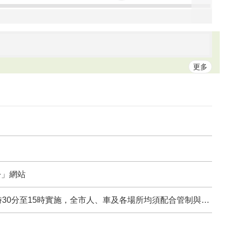
更多
，開放160名免費參賽名額，名額有限，即刻至官網報名！
5年7月21日0時起正式上線
松」網站
分至15時實施，全市人、車及各場所均須配合管制與避難演練，以免受罰。
及台北通虛擬退休證）優惠措施一覽表」