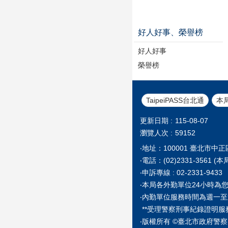
好人好事、榮譽榜
好人好事
榮譽榜
TaipeiPASS台北通
本
更新日期
115-08-07
瀏覽人次
59152
‧地址：100001 臺北市中
‧電話：(02)2331-35
‧申訴專線 : 02-2331-9433
‧本局各外勤單位24小時為
‧內勤單位服務時間為週一至
**受理警察刑事紀錄證明服
‧版權所有 ©臺北市政府警察局