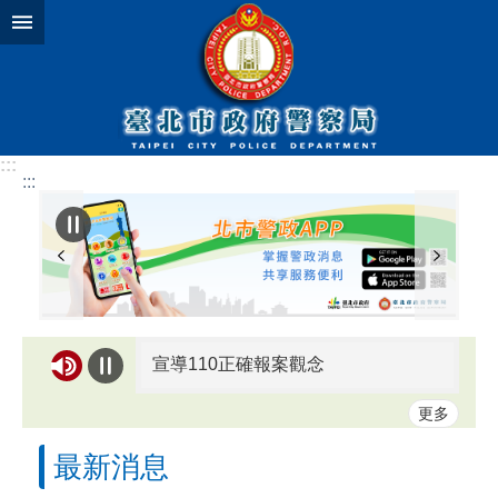
跳到主要內容區塊
:::
:::
宣導110正確報案觀念
更多
2026臺北生成藝術節將於8/29（六）松山文創園區1號倉庫盛大登場，開放160名免費參賽名額，名額有限，即刻至官網報名！
最新消息
打詐臺北隊反詐宣導