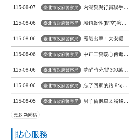
115-08-07
內湖警與行員聯手阻詐 暖心守住13萬元血汗錢
臺北市政府警察局
臺北市簡介影片 《 TAIPEI 臺北．台北》
115-08-06
城鎮韌性(防空)演習將登場 北市警呼籲民眾先行查看及截圖保存防空避難設施位置
臺北市政府警察局
有市政問題，歡迎點選台北通首頁「1999」反映或撥打網路電話諮詢
115-08-06
霸氣出擊！大安暖警街頭上演「公主抱」 助行動不便長者平安返家
臺北市政府警察局
有關警政署「警政服務APP也 能撥打110報案」，歡迎踴躍下載使用
115-08-06
中正二警暖心傳遞關懷簡訊，成功助失聯女大生平安返家
臺北市政府警察局
「2026城鎮韌性（防空）演習-行動網路降速演練」110報案因應措施
115-08-06
夢醒時分/提300萬買虛擬貨幣 北投警銀聯手即時阻詐
臺北市政府警察局
【提醒】北部地區2026城鎮韌性(防空)演習訂於8月13日(四)14時30分至15時實施，本次加入行動網路降速演練，如緊急報案請改撥110或發簡訊0911-510-914。
115-08-06
忘了回家的路 8旬翁一路搭公車坐回總站 松山警抽絲剝繭助返家
臺北市政府警察局
2026總統盃黑客松徵件至8/31，詳見「總統盃黑客松」網站
115-08-05
男子偷機車又竊錢，南港警上門逮人再起獲毒品！
臺北市政府警察局
更多 新聞稿
貼心服務