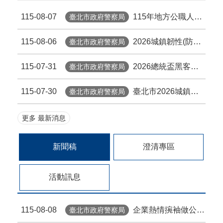
有關內政部警政署警察刑事紀錄證明「網路申請線上繳費」新制預定於115年7月21日0時起正式上線
115-08-07
115年地方公職人員選舉反賄選專區
臺北市政府警察局
115-08-06
115年地方公職人員選舉反賄選專區
2026城鎮韌性(防空)演習宣導
臺北市政府警察局
115-07-31
2026總統盃黑客松徵件至8/31，詳見「總統盃黑客松」網站
臺北市近半年來婦幼安全警示地點
臺北市政府警察局
115-07-30
臺北市2026城鎮韌性(防空)演習訂於8月13日(四)14時30分至15時實施，全市人、車及各場所均須配合管制與避難演練，以免受罰。
臺北市政府警察局
消費者保護教育宣導海報及圖卡資訊
「臺北市政府場館設施提供本府退休公教人員持退休證（含數位退休證及台北通虛擬退休證）優惠措施一覽表」
更多 最新消息
行政院人事行政總處2026-2028年「健康99-全國公教健康方案」特約醫療機構及規劃辦理之健檢方案
新聞稿
澄清專區
臺北市防空避難地點資訊
活動訊息
114年警政署警察刑事紀錄證明網路申請郵寄領證宣導短片
115-08-08
企業熱情捥袖做公益 與內湖警防制酒毒駕
臺北市政府警察局
行政院消費者保護會宣導資訊